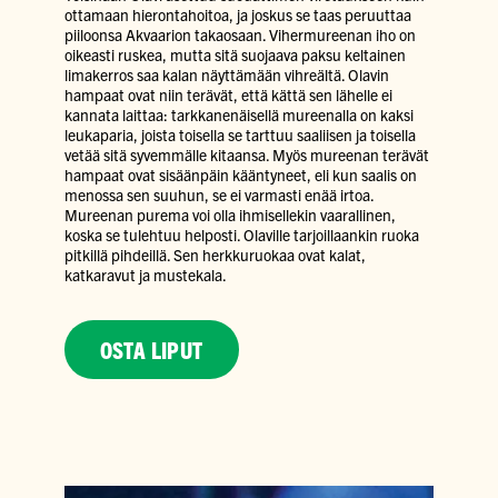
ottamaan hierontahoitoa, ja joskus se taas peruuttaa
piiloonsa Akvaarion takaosaan. Vihermureenan iho on
oikeasti ruskea, mutta sitä suojaava paksu keltainen
limakerros saa kalan näyttämään vihreältä. Olavin
hampaat ovat niin terävät, että kättä sen lähelle ei
kannata laittaa: tarkkanenäisellä mureenalla on kaksi
leukaparia, joista toisella se tarttuu saaliisen ja toisella
vetää sitä syvemmälle kitaansa. Myös mureenan terävät
hampaat ovat sisäänpäin kääntyneet, eli kun saalis on
menossa sen suuhun, se ei varmasti enää irtoa.
Mureenan purema voi olla ihmisellekin vaarallinen,
koska se tulehtuu helposti. Olaville tarjoillaankin ruoka
pitkillä pihdeillä. Sen herkkuruokaa ovat kalat,
katkaravut ja mustekala.
OSTA LIPUT