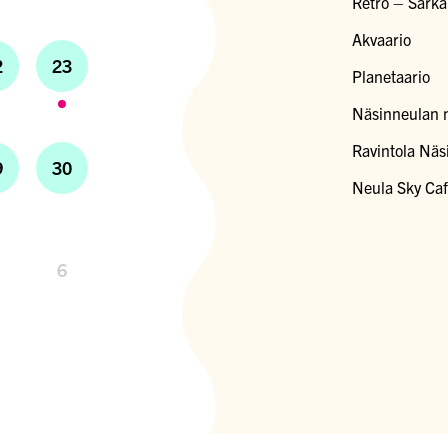
Retro – Särk
Akvaario
2
23
Planetaario
Näsinneulan 
Ravintola Näs
9
30
Neula Sky Ca
6