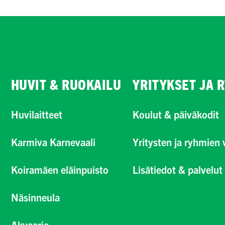
HUVIT & RUOKAILU
YRITYKSET JA 
Huvilaitteet
Koulut & päiväkodit
Karmiva Karnevaali
Yritysten ja ryhmien v
Koiramäen eläinpuisto
Lisätiedot & palvelut
Näsinneula
Akvaario