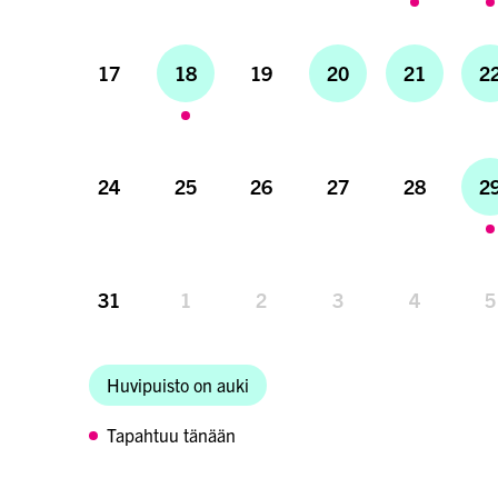
17
18
19
20
21
2
24
25
26
27
28
2
31
1
2
3
4
5
Huvipuisto on auki
Tapahtuu tänään