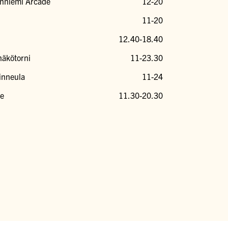
änniemi Arcade
12-20
11-20
12.40-18.40
näkötorni
11-23.30
inneula
11-24
fe
11.30-20.30