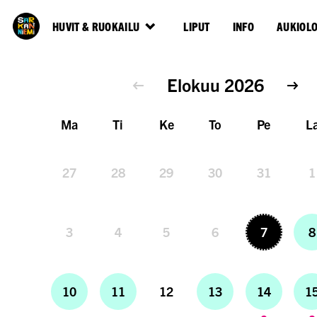
HUVIT & RUOKAILU
LIPUT
INFO
AUKIOL
Elokuu 2026
Ma
Ti
Ke
To
Pe
L
27
28
29
30
31
1
3
4
5
6
7
8
10
11
12
13
14
1