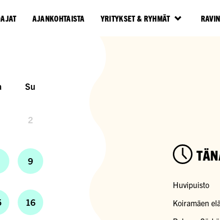
OAJAT
AJANKOHTAISTA
YRITYKSET & RYHMÄT
RAVI
a
Su
2
TÄN
9
Huvipuisto
5
16
Koiramäen elä