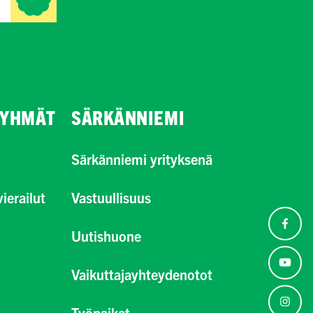
RYHMÄT
SÄRKÄNNIEMI
Särkänniemi yrityksenä
ierailut
Vastuullisuus
Uutishuone
Vaikuttajayhteydenotot
Työpaikat